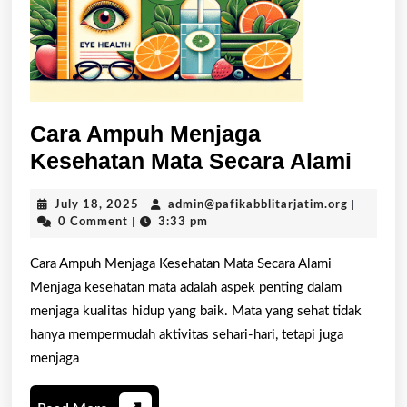
Cara Ampuh Menjaga
Cara
Kesehatan Mata Secara Alami
Amp
July
admin@paf
July 18, 2025
|
admin@pafikabblitarjatim.org
|
Menj
18,
0 Comment
|
3:33 pm
Kese
2025
Mata
Cara Ampuh Menjaga Kesehatan Mata Secara Alami
Menjaga kesehatan mata adalah aspek penting dalam
Seca
menjaga kualitas hidup yang baik. Mata yang sehat tidak
Alam
hanya mempermudah aktivitas sehari-hari, tetapi juga
menjaga