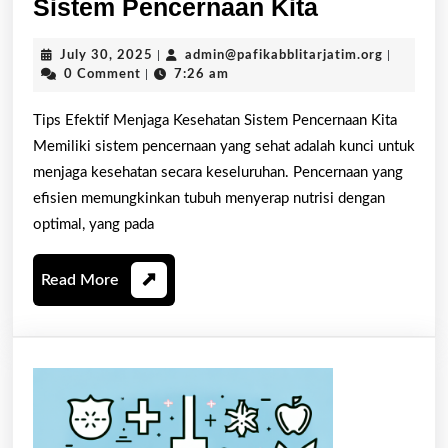
Tips
Sistem Pencernaan Kita
Efektif
July
admin@paf
July 30, 2025
|
admin@pafikabblitarjatim.org
|
Menjaga
30,
0 Comment
|
7:26 am
Kesehatan
2025
Sistem
Tips Efektif Menjaga Kesehatan Sistem Pencernaan Kita
Memiliki sistem pencernaan yang sehat adalah kunci untuk
Pencernaa
menjaga kesehatan secara keseluruhan. Pencernaan yang
Kita
efisien memungkinkan tubuh menyerap nutrisi dengan
optimal, yang pada
Read
Read More
More