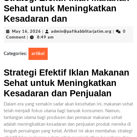
Sehat untuk Meningkatkan
Kesadaran dan
May
admin@pafik
May 16, 2026
|
admin@pafikabblitarjatim.org
|
0
16,
Comment
|
8:49 am
2026
Categories:
artikel
Strategi Efektif Iklan Makanan
Sehat untuk Meningkatkan
Kesadaran dan Penjualan
Dalam era yang semakin sadar akan kesehatan ini, makanan sehat
telah menjadi fokus utama bagi banyak konsumen. Namun,
tantangan utama bagi produsen dan pemasar makanan sehat
adalah meningkatkan kesadaran dan penjualan produk mereka di
tengah persaingan yang ketat. Artikel ini akan membahas strategi