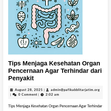
Tips Menjaga Kesehatan Organ
Pencernaan Agar Terhindar dari
Tips
Penyakit
Menjaga
August
admin@
August 28, 2025
|
admin@pafikabblitarjatim.org
Kesehatan
28,
|
0 Comment
|
2:02 am
Organ
2025
Pencernaan
Tips Menjaga Kesehatan Organ Pencernaan Agar Terhindar