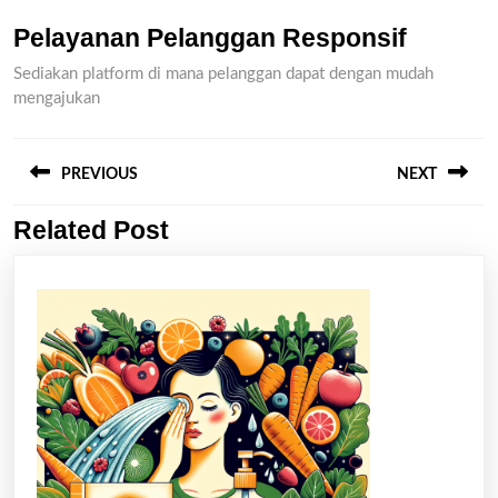
Pelayanan Pelanggan Responsif
Sediakan platform di mana pelanggan dapat dengan mudah
mengajukan
Post
navigation
PREVIOUS
NEXT
Related Post
Previous
Next
post:
post: