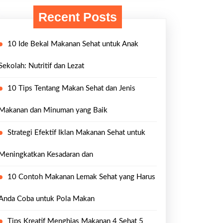
anan
g
Recent Posts
t
10 Ide Bekal Makanan Sehat untuk Anak
aik
am
Sekolah: Nutritif dan Lezat
at
10 Tips Tentang Makan Sehat dan Jenis
Makanan dan Minuman yang Baik
k
Strategi Efektif Iklan Makanan Sehat untuk
iner
Meningkatkan Kesadaran dan
ger
10 Contoh Makanan Lemak Sehat yang Harus
Anda Coba untuk Pola Makan
Tips Kreatif Menghias Makanan 4 Sehat 5