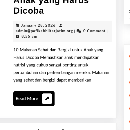
Anak yang Harus
10
Dicoba
Makanan
January
January 28, 2026
|
Sehat
28,
admin@pafikabblitarjatim.or
admin@pafikabblitarjatim.org
|
0 Comment
|
2026
8:55 am
dan
Bergizi
10 Makanan Sehat dan Bergizi untuk Anak yang
Harus Dicoba Memastikan anak mendapatkan
untuk
nutrisi yang cukup sangat penting untuk
Anak
pertumbuhan dan perkembangan mereka. Makanan
yang sehat dan bergizi dapat memberikan
yang
Harus
Read
Read More
Dicoba
More