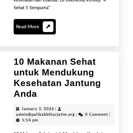
4
kesehatan dan vitalitas. Di Indonesia, konsep “4
Sehat 5 Sempurna”
Seh
5
Read
Read More
Sem
More
for
Opti
10 Makanan Sehat
untuk Mendukung
Kesehatan Jantung
10
Anda
Makanan
January
January 3, 2026
|
Sehat
3,
admin@pafikabblitarjatim.or
admin@pafikabblitarjatim.org
|
0 Comment
|
2026
5:54 pm
untuk