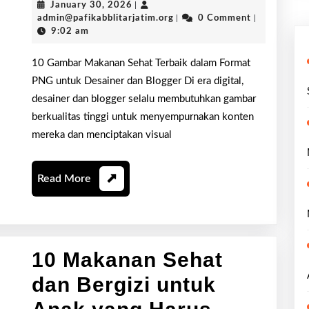
January
January 30, 2026
|
Mak
30,
admin@pafikabblitarjatim.or
admin@pafikabblitarjatim.org
|
0 Comment
|
2026
9:02 am
Seha
Terb
10 Gambar Makanan Sehat Terbaik dalam Format
PNG untuk Desainer dan Blogger Di era digital,
dal
desainer dan blogger selalu membutuhkan gambar
Form
berkualitas tinggi untuk menyempurnakan konten
mereka dan menciptakan visual
PNG
untu
Read
Read More
Desa
More
dan
Blog
10 Makanan Sehat
dan Bergizi untuk