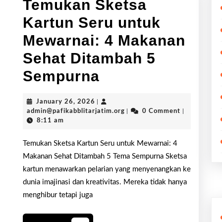
Temukan Sketsa
Kartun Seru untuk
Mewarnai: 4 Makanan
Sehat Ditambah 5
Temukan
Sempurna
Sketsa
January
January 26, 2026
|
Kartun
26,
admin@pafikabblitarjatim.or
admin@pafikabblitarjatim.org
|
0 Comment
|
2026
8:11 am
Seru
untuk
Temukan Sketsa Kartun Seru untuk Mewarnai: 4
Makanan Sehat Ditambah 5 Tema Sempurna Sketsa
Mewarnai:
kartun menawarkan pelarian yang menyenangkan ke
4
dunia imajinasi dan kreativitas. Mereka tidak hanya
menghibur tetapi juga
Makanan
Sehat