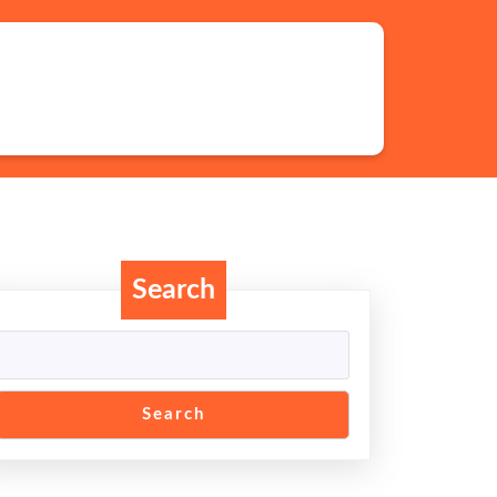
Search
Search
bar