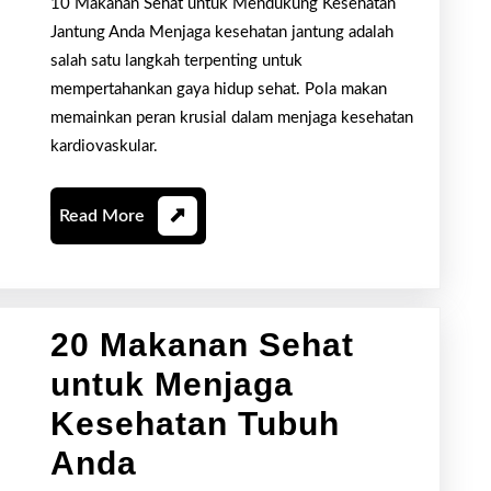
Mendukung
10 Makanan Sehat untuk Mendukung Kesehatan
Jantung Anda Menjaga kesehatan jantung adalah
Kesehatan
salah satu langkah terpenting untuk
Jantung
mempertahankan gaya hidup sehat. Pola makan
memainkan peran krusial dalam menjaga kesehatan
Anda
kardiovaskular.
Read
Read More
More
20 Makanan Sehat
untuk Menjaga
Kesehatan Tubuh
20
Anda