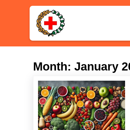
Skip
to
content
Skip
to
content
Month:
January 2