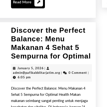
Read
Read More
Ditambah
More
5
Sempurna
Discover the Perfect
Balance: Menu
Makanan 4 Sehat 5
Disc
Sempurna for Optimal
the
January
January 5, 2026
|
Perf
5,
admin@pafikabblitarjatim.or
admin@pafikabblitarjatim.org
|
0 Comment
|
2026
6:05 pm
Bala
Men
Discover the Perfect Balance: Menu Makanan 4
Sehat 5 Sempurna for Optimal Health Makan
Mak
makanan seimbang sangat penting untuk menjaga